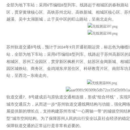
全部为地下车站；采用
节编组
型列车。线路起于相城区的春秋路站
6
B
区，贯穿黄埭核心区、高铁苏州北站、高铁新城、相城区核心区、苏
越溪、吴中太湖新城，止于吴中区的旺山路站，呈南北走向。
苏州轨道交通
号线，预计于
年
月开通初期运营，标志色为橄榄
8
2024
9
站，全部为地下车站；采用
节编组
型列车。线路起于苏州高新区的
6
B
相城区、苏州工业园区，贯穿新区枫桥片区、姑苏区金阊新城、相城
园区城铁站、商务区、金鸡湖东岸居住区、科研教育片区、南部车坊
站，呈西北
东南走向。
—
轨道交通
、
号建成后与原轨道交通相连接，形成
组合环线
，实现
7
8
“
"
城市交通压力，从而进一步*苏州轨道交通线网结构与功能，强化网
展提供新的增长点，支持构建苏州市域
一心两轴一带
的城镇空间结
“
"
型
城市空间结构。为了保障苏州人民的出行安全以及社会经济的稳定
"
保障轨道交通的正常运行是非常有必要的。