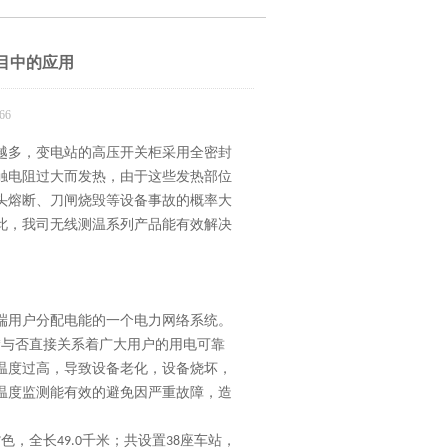
目中的应用
66
越多，变电站的高压开关柜采用全密封
触电阻过大而发热，由于这些发热部位
头熔断、刀闸烧毁等设备事故的概率大
此，我司无线测温系列产品能有效解决
端用户分配电能的一个电力网络系统。
*与否直接关系着广大用户的用电可靠
温度过高，导致设备老化，设备烧坏，
温度监测能有效的避免因严重故障，造
紫色，全长
千米；共设置
座车站，
49.0
38