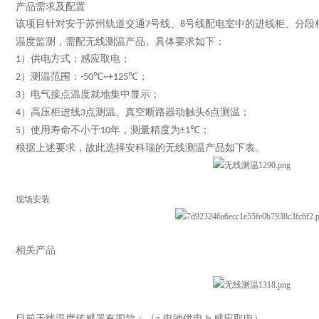
产品需求及配置
该项目针对安于苏州轨道交通
号线、
号线配电室中的进线柜、分段
7
8
温度监测，需配无线测温产品。
具体要求如下：
）供电方式：感应取电；
1
）测温范围：
；
2
-50℃~+125℃
）电气接点温度就地集中显示；
3
）高压柜进线
点测温、真空断路器动触头
点测温；
4
3
6
）使用寿命不小于
年，测量精度为
；
5
10
±1℃
根据上述要求，故此选择安科瑞的无线测温产品如下表。
现场安装
相关产品
目前无线温度传感器有四款：（
电池供电
感应取电）