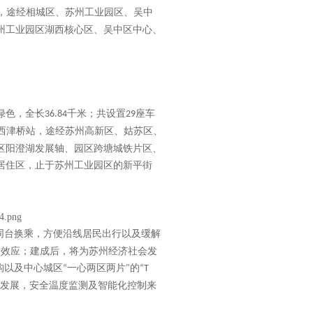
，途经相城区、苏州工业园区、吴中
州工业园区湖西核心区、吴中区中心、
绿色，全长
千米；共设置
座车
36.84
29
西津桥站，途经苏州高新区、姑苏区、
区阳澄湖发展轴、园区跨塘城铁片区、
居住区，止于苏州工业园区的新平街
同台换乘，方便沿线居民出行以及缓解
络效应；建成后，将为苏州经济社会发
构以及中心城区
一心两区两片
的
“
"
“T
发展，安全温度监测及智能化控制来