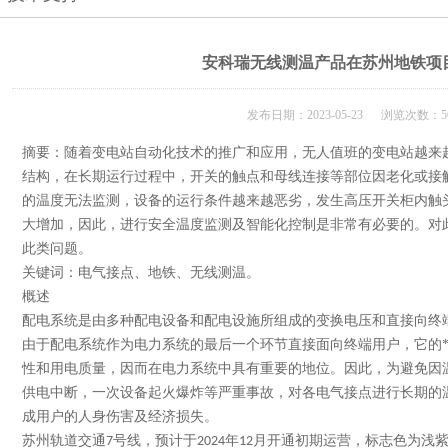
安科瑞无线测温产品在苏州地铁项
发布日期：2023-05-23 浏览次数：5
摘要：
随着变电站自动化技术的推广和应用，无人值班的变电站越来
结构，在长期运行过程中，开关的触点和母线连接等部位因老化或接
的温度无法监测，设备的运行条件越来越恶劣，发生高压开关柜内触
大增加，因此，进行安全温度监测及智能化控制是非常有必要的。对
此类问题。
关键词：
电气接点、地铁、无线测温。
概述
配电系统是由多种配电设备和配电设施所组成的变换电压和直接向终
由于配电系统作为电力系统的最后一个环节直接面向终端用户，它的
性和用电质量，因而在电力系统中具有重要的地位。因此，为避免因
供电中断，一次设备起火爆炸等严重事故，对各电气接点进行长期的
成用户的人身伤害及经济损失。
苏州轨道交通
号线，预计于
年
月开通初期运营，标志色为浅
7
2024
12