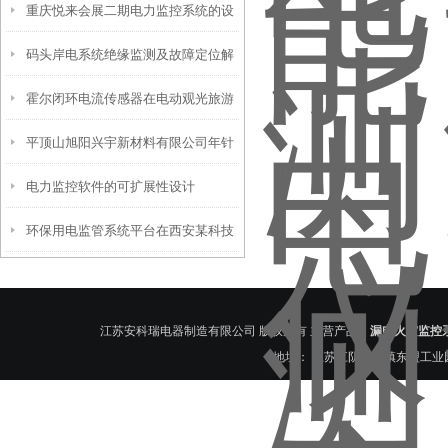
重庆悦来会展二期电力监控系统的设
统项目的设计与应用
码头岸电系统绝缘监测及故障定位解
计与应用
霍尔闭环电流传感器在电动观光旅游
决方案
平顶山旭阳兴宇新材料有限公司年针
车上的应用
电力监控软件的可扩展性设计
状焦项目电力监控系统的设计和应用
环保用电监管系统平台在西安某科技
有限公司的研究与应用
江苏安科瑞电器制造有限公司 版权所有 主营产品：
漏电火灾监控
地址： 江苏江阴南闸镇东盟工业