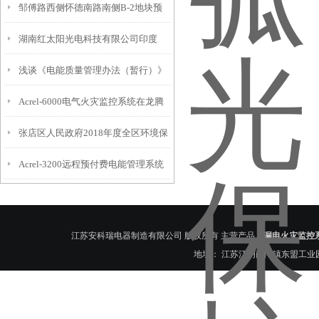
邹傅路西侧怀德南路南侧B-2地块预
统的案例
湖南红太阳光电科技有限公司印度
付费系统的设计与应用
浅谈《电能质量管理办法（暂行）》
200MW产业园项目电力监控的研究
Acrel-6000电气火灾监控系统在龙腾
实施意义及解决方案
与应用
张店区人民政府2018年度全区环境保
大厦中的应用
Acrel-3200远程预付费电能管理系统
护综合治理工作任务
在大德广场的应用
江苏安科瑞电器制造有限公司 版权所有 主营产品：
漏电火灾监控
地址： 江苏江阴南闸镇东盟工业