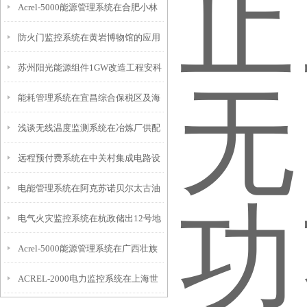
Acrel-5000能源管理系统在合肥小林
防火门监控系统在黄岩博物馆的应用
药业有限公司的应用
苏州阳光能源组件1GW改造工程安科
能耗管理系统在宜昌综合保税区及海
瑞电能管理系统的设计和应用
浅谈无线温度监测系统在冶炼厂供配
关监管大楼的应用
远程预付费系统在中关村集成电路设
电的应用
电能管理系统在阿克苏诺贝尔太古油
计园项目的设计与应用
电气火灾监控系统在杭政储出12号地
漆（上海）有限公司的应用
Acrel-5000能源管理系统在广西壮族
块商业（支付宝大楼）的应用
ACREL-2000电力监控系统在上海世
自治区交通运输厅项目的案例