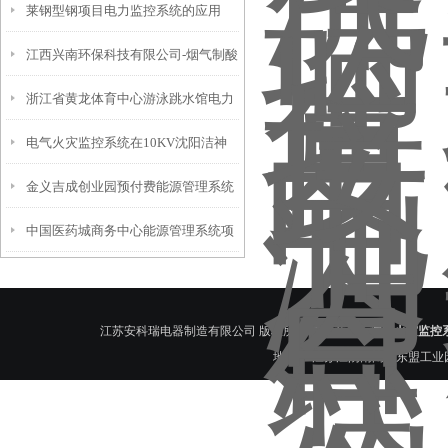
莱钢型钢项目电力监控系统的应用
公司的应用
江西兴南环保科技有限公司-烟气制酸
浙江省黄龙体育中心游泳跳水馆电力
项目电力管理系统的研究及应用
电气火灾监控系统在10KV沈阳洁神
监控系统的设计与应用
金义吉成创业园预付费能源管理系统
环境能源公司变电所新建工程中的应
中国医药城商务中心能源管理系统项
设计与应用
用
目的介绍
江苏安科瑞电器制造有限公司 版权所有 主营产品：
漏电火灾监控
地址： 江苏江阴南闸镇东盟工业