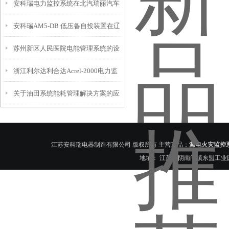
安科瑞电力监控系统在北汽瑞丽汽车
院楼层的设计和应用
安科瑞AM5-DB 低压备自投装置在辽
项目上的应用
苏州新区人民医院电能管理系统的设
宁移动数据中心的可靠性应用实践
浙江利尔达利合达Acrel-2000电力监
计与应用
关于油田系统能耗管理解决方案的应
控系统的应用案例
用
江苏安科瑞电器制造有限公司 版权所有 主营产品：
漏电火灾监控
地址： 江苏江阴南闸镇东盟工业