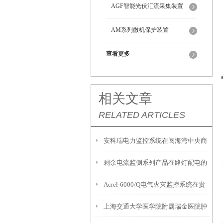
AGF智能光伏汇流采集装置
AM系列微机保护装置
查看更多
相关文章
RELATED ARTICLES
安科瑞电力监控系统在阅海湾中央商
剩余电流监侧系列产品在路灯配电的
务区综合项目的应用
Acrel-6000/Q电气火灾监控系统在贵
应用
上海交通大学医学院附属瑞金医院肿
阳金融中心的应用