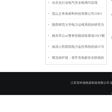
论石化行业电气安全检测与实现
瘤中心消防设备电源监控系统的应用
昆山之奇美材料科技有限公司10KV
陕西师范大学电力运维系统的研究与
变电所电能管理系统的设计与应用
丽水市公an警务技能训练基地10kV配
应用
临清人民医院电力监控系统的设计与
电电力监控系统的设计与应用
限流保护器：筑牢充电桩安全防线的
应用
关键力量-安科瑞是菊花
江苏安科瑞电器制造有限公司 