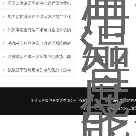
石景山区京西商务中心远程预付费电
校中的应用
电力监控系统在天津运载火箭产业化
能管理系统的设计与应用
张家港汇金万达广场电力监控系统的
基地的应用
芜湖苏宁环球酒店电力管理系统的研
设计与应用
江苏涟水经济开发区集中供热项目能
究及应用
浅谈基于智慧用电的电气隐患排查与
耗管理系统的应用
反馈体系框架
江苏安科瑞电器制造有限公司 版权所有 主营产品：
漏电火灾监控
地址： 江苏江阴南闸镇东盟工业