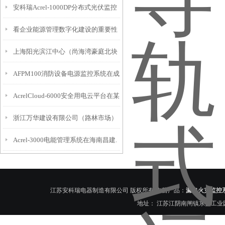
安科瑞Acrel-1000DP分布式光伏监控
浙江亿得化工的应用
看企业能源管理数字化建设的重要性
系统在某照明电器公司项目中的应用
上海阳光滨江中心（尚海湾豪庭北块
AFPM100消防设备电源监控系统在成
地下商业）电能管理系统的研究及应
AcrelCloud-6000安全用电云平台在某
都枢纽城厢车站项目的应用
用
浙江万华建设有限公司（路林市场）
商业广场的应用
Acrel-3000电能管理系统在海南昌建.
能耗监测系统的设计与应用
逸海广场项目中的应用
江苏安科瑞电器制造有限公司 版权所有 主营产品：
漏电火灾监控
地址： 江苏江阴南闸镇东盟工业