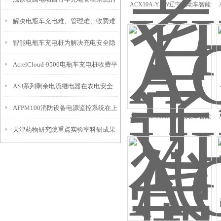
应用
ACX10A-YHW辽宁电动车智能
充电桩解决客户充电问题
解决电瓶车充电难、管理难、收费难
设计及应用
智能电瓶车充电桩为解决充电安全隐
新方案
AcrelCloud-9500电瓶车充电桩收费平
患提供解决方案
ASJ系列剩余电流继电器在农电安全
台在苏州市某街道的应用
AFPM100消防设备电源监控系统在上
管理中的应用
ACX10A-YHW湖州电动车智能
天津药物研究院重点实验室科研成果
海大世界保护修缮工程的应用
充电桩
产业化基地项目能耗监测系统研究应
用