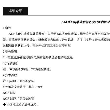
详细介绍
AGF系列导轨式智能光伏汇流采集装
1 概述
AGF光伏汇流采集装置是专门应用于智能光伏汇流箱，用于监测光伏电池阵列
器、直流断路器状态采集，继电器接点输出，带有风速、温度、辐照仪等传感器接口
数据和设备状态上传。
智能光伏汇流采集装置安科瑞
2 型号说明
*：电源滤波模块只在对电源有额外的滤波要求时选用。
3 产品功能
注：“■”为标配功能；“□”为选配功能。
4 技术参数
注：gaoDC1000V不损坏。
5 外形及安装尺寸（单位：mm）
AGF-MR
AGF-MTR汇流采集装置
◆ 主体模块或扩展模块尺寸