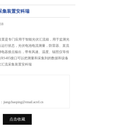
采集装置安科瑞
18
集装置是专门应用于智能光伏汇流箱，用于监测光
板运行状态，光伏电池电流测量，防雷器、直流
继电器接点输出，带有风速、温度、辐照仪等传
RS485接口可以把测量和采集到的数据和设备
伏汇流采集装置安科瑞
gchaoping@email.acrel.cn
点击收藏