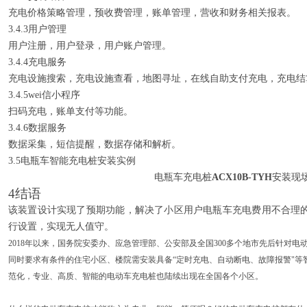
充电价格策略管理，预收费管理，账单管理，营收和财务相关报表。
3.4.3用户管理
用户注册，用户登录，用户账户管理。
3.4.4充电服务
充电设施搜索，充电设施查看，地图寻址，在线自助支付充电，充电结
3.4.5wei信
小程序
扫码充电，账单支付等功能。
3.4.6数据服务
数据采集，短信提醒，数据存储和解析。
3.5电瓶车智能充电桩安装实例
电瓶车充电桩
ACX10B-TYH
安装现
4结语
该装置设计实现了预期功能，解决了小区用户电瓶车充电费用不合理
行设置，实现无人值守。
2018年以来，国务院安委办、应急管理部、公安部及全国300多个地市先后针对
同时要求有条件的住宅小区、楼院需安装具备“定时充电、自动断电、故障报警"等
范化，专业、高质、智能的电动车充电桩也陆续出现在全国各个小区。