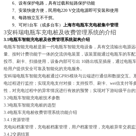
6、设有保护电路，具有过载和短路保护功能
7、安装快捷方便，民用电220 V交流电源即可安装和使用
8、每路独立互不干扰。
9、可对1台车（或多台车）
上海市电瓶车充电桩集中管理
3安科瑞电瓶车充电桩及收费管理系统的介绍
3.1电瓶车智能充电桩及收费管理系统架构介绍
电瓶车智能充电桩是新一代电瓶车智能充电设备，具有交流输出电源远
量、按时计费功能于一体的交流供电装置，该装置能通过电瓶车的车配
投币、刷卡、扫描使用，设备内部可引出 10路出线至插座，通过电瓶
给用户提供安全可靠及智能化的充电服务。
安科瑞电瓶车智能充电桩通过GPRS模块与云端进行通信和数据交互。
电过程进行监控；实现充电支付对接：支持投币、刷卡、wei信支付等
性，对充电过程中的异常情况进行有效的预警；实现对下游站级平台的
3.2电瓶车智能充电桩技术参数
3.3电瓶车智能充电桩的选型
3.4电瓶车充电桩收费管理系统功能介绍
3.4.1资源管理
充电站档案管理，充电桩档案管理，用户档案管理，充电桩异常交易监
3.4.2交易结算