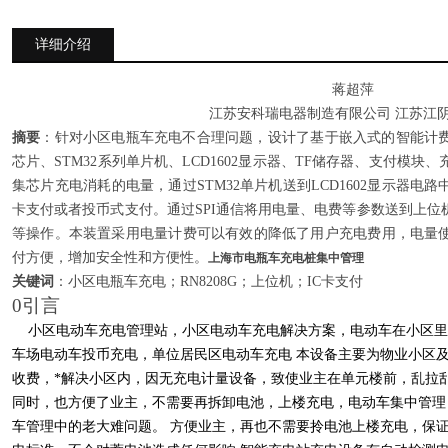
详细介绍
蒋超萍
江苏安科瑞电器制造有限公司 江苏江阴 2
摘要
：针对小区电瓶车充电不合理问题，设计了基于嵌入式的智能计费充
芯片、STM32系列单片机、LCD1602显示器、TF储存器、支付模块、
集芯片充电消耗的电量，通过STM32单片机送到LCD1602显示器电
卡支付或者投币式支付。通过SPI通信将用电量、电费等参数送到上
等操作。本装置采用电量计费可以有效的降低了用户充电费用，电量
付方便，增加安全性和方便性。
上海市电瓶车充电桩集中管理
关键词
：小区电瓶车充电；RN8208G；上位机；IC卡支付
0引言
小区电动车充电管理站，小区电动车充电解决方案，电动车在小区里
车场电动车投币充电，单位居民区电动车充电 本设备主要为物业小区
收费，*解决小区内，因无充电计量设备，致使业主在单元楼前，乱拉
同时，也方便了业主，不需要再拆卸电池，上楼充电，电动车集中管理
车管理中的老大难问题。 方便业主，再也不需要拎电池上楼充电，保