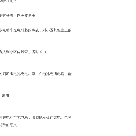
么特征呢？
更有甚者可以免费使用。
少电动车充电引起的事故，对小区其他业主的
。
专人到小区内巡查，省时省力。
的判断出电池充电功率，在电池充满电后，能
、断电。
停在电动车充电站，按照指示操作充电。电动
特殊的意义。