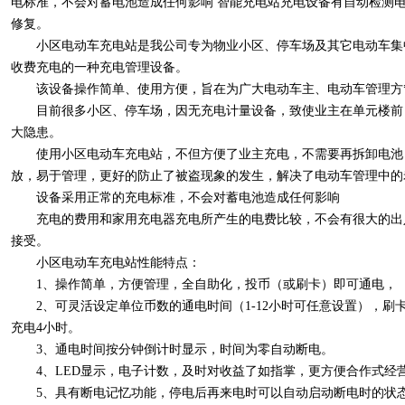
电标准，不会对蓄电池造成任何影响 智能充电站充电设备有自动检测
修复。
小区电动车充电站是我公司专为物业小区、停车场及其它电动车集
收费充电的一种充电管理设备。
该设备操作简单、使用方便，旨在为广大电动车主、电动车管理方*
目前很多小区、停车场，因无充电计量设备，致使业主在单元楼前
大隐患。
使用小区电动车充电站，不但方便了业主充电，不需要再拆卸电池
放，易于管理，更好的防止了被盗现象的发生，解决了电动车管理中的
设备采用正常的充电标准，不会对蓄电池造成任何影响
充电的费用和家用充电器充电所产生的电费比较，不会有很大的出
接受。
小区电动车充电站性能特点：
1、操作简单，方便管理，全自助化，投币（或刷卡）即可通电，
2、可灵活设定单位币数的通电时间（1-12小时可任意设置），刷
充电4小时。
3、通电时间按分钟倒计时显示，时间为零自动断电。
4、LED显示，电子计数，及时对收益了如指掌，更方便合作式经
5、具有断电记忆功能，停电后再来电时可以自动启动断电时的状