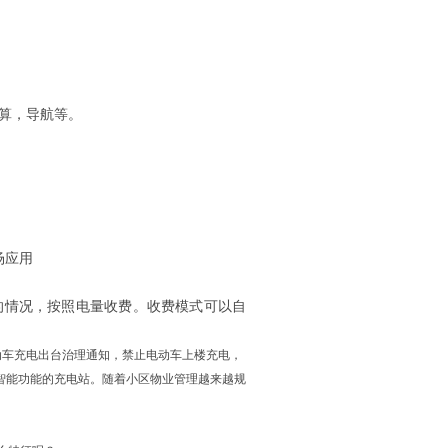
算，导航等。
场应用
的情况，按照电量收费。收费模式可以自
电动车充电出台治理通知，禁止电动车上楼充电，
智能功能的充电站。随着小区物业管理越来越规