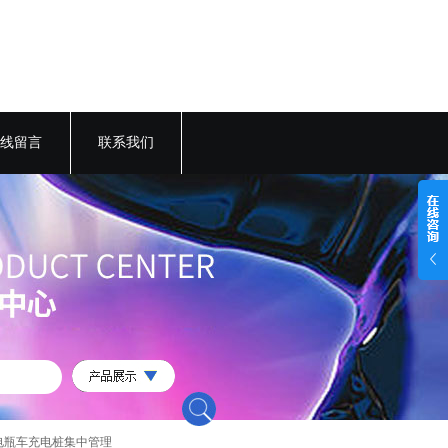
线留言
联系我们
海市电瓶车充电桩集中管理