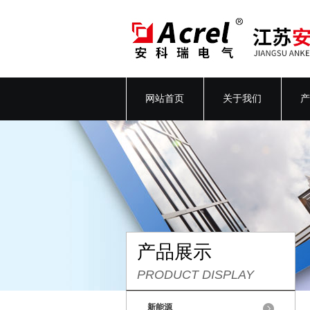
网站首页
关于我们
产
产品展示
PRODUCT DISPLAY
新能源