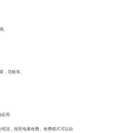
测。
算，导航等。
场应用
的情况，按照电量收费。收费模式可以自