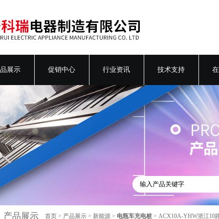
品展示
促销中心
行业资讯
技术支持
在
产品展示
首页
>
产品展示
>
新能源
>
电瓶车充电桩
> ACX10A-YHW浙