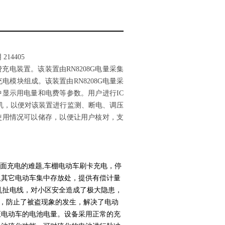
14405
电装置。该装置由RN8208G电量采集
充电模块组成。该装置由RN8208G电量采
路中显示用电量和电费等参数。用户进行IC
位机，以便对该装置进行监测、断电、调压
使用情况可以储存，以便让用户核对，支
面充电的难题,车棚电动车刷卡充电，停
及其它电动车集中存放处，提供有偿计量
乱扯电线，对小区安全造成了极大隐患，
，防止了被盗现象的发生，解决了电动
证电动车的电池电量。设备采用正常的充