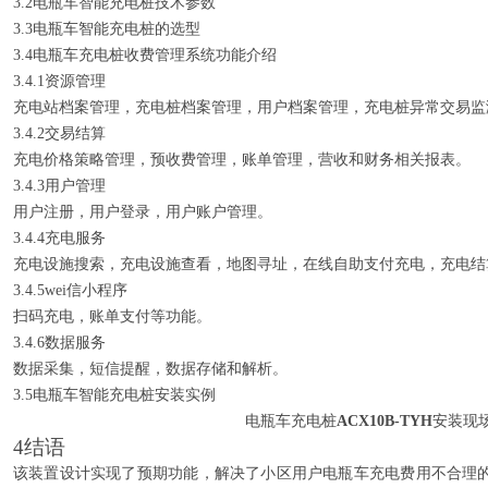
3.2电瓶车智能充电桩技术参数
3.3电瓶车智能充电桩的选型
3.4电瓶车充电桩收费管理系统功能介绍
3.4.1资源管理
充电站档案管理，充电桩档案管理，用户档案管理，充电桩异常交易监
3.4.2交易结算
充电价格策略管理，预收费管理，账单管理，营收和财务相关报表。
3.4.3用户管理
用户注册，用户登录，用户账户管理。
3.4.4充电服务
充电设施搜索，充电设施查看，地图寻址，在线自助支付充电，充电结
3.4.5wei信
小程序
扫码充电，账单支付等功能。
3.4.6数据服务
数据采集，短信提醒，数据存储和解析。
3.5电瓶车智能充电桩安装实例
电瓶车充电桩
ACX10B-TYH
安装现
4结语
该装置设计实现了预期功能，解决了小区用户电瓶车充电费用不合理