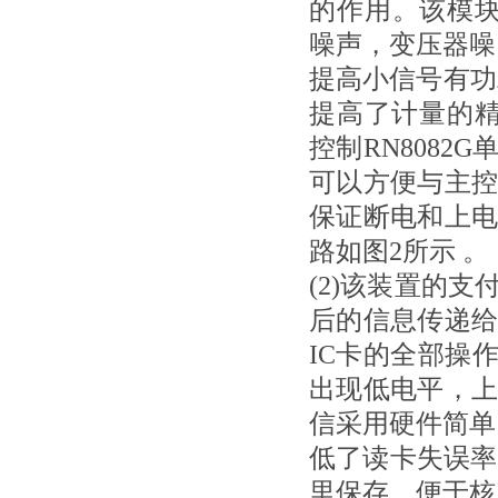
的作用。该模块
噪声，变压器噪
提高小信号有功
提高了计量的精
控制RN8082
可以方便与主
保证断电和上
路如图
2
所示 。
(2)
该装置的支
后的信息传递
IC
卡的全部操
出现低电平，
信采用硬件简单
低了读卡失误率
里
保存，便于核