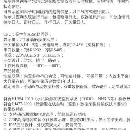
展示并查询各个水污染源在线监测仪器的实时数据、分钟均值、小时均
状态信息。
可展示监测因子时间段内的趋势信息，以曲线方式进行展示。
展示并查询系统运行日志，包括断电日志、仪器通讯日志、平台通讯日
控制日志、留样日志、作样日志、开关量日志。
CPU：高性能ARM处理器；
显示屏：
7寸液晶触摸显示屏；
开关量输入
DI：5路，光电隔离，直流12-48V（支持扩展）；
串口数量：
7路RS232，2路RS485；
电源：
220VAC±15％ 50HZ±5％；
三防设计：防水、防尘、防破；
工作环境温度：－
10℃～＋60℃。
产品特点
快速联网：内置多种串口协议，可快速对接，
“即插即用”；内置多平台
大容量存储：可靠存储历史数据
1年以上。
稳定可靠：手动
&自动数据补传，双重数据保障；软&硬件，两层系统
符合
HJ 354-2019《水污染源在线监测系统（CODCr、NH3-N等）验收技
符合
HJ477-2009《污染源在线自动（监测）数据采集传输仪技术要求》
数采仪特点
Ø 支持动态调频和电源管理，能降低运行功耗；
Ø 720P高清电容式多点触摸显示屏，数据实时显示，界面简洁美观，
Ø IP65三防设计，外观美观大方，安装简便。