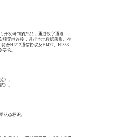
而开发研制的产品，通过数字通道
仪表实现无缝连接，进行本地数据采集、存
J212通信协议及HJ477、HJ353、
监测要求。
规范》。
规范》。
据状态标识。