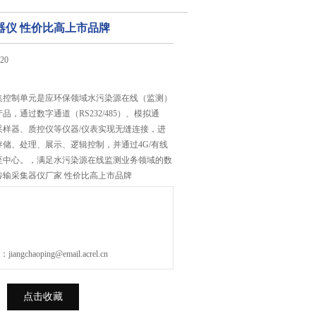
器仪 性价比高上市品牌
20
集控制单元是应环保领域水污染源在线（监测）
，通过数字通道（RS232/485）、模拟通
采样器、质控仪等仪器/仪表实现无缝连接，进
储、处理、展示、逻辑控制，并通过4G/有线
至中心。，满足水污染源在线监测业务领域的数
传输采集器仪厂家 性价比高上市品牌
gchaoping@email.acrel.cn
点击收藏