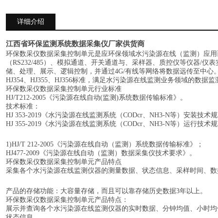
详细介绍
江西省环保监测系统数据采集仪厂家供货商
环保数采仪数据采集控制单元是应环保领域水污染源在线（监测）应用
（
RS232/485）、模拟通道、开关通道与、采样器、质控仪等仪器/
储、处理、展示、逻辑控制，并通过4G/有线等网络将数据远传至中心。符合H
HJ354、HJ355、HJ356标准，满足水污染源在线监测业务领域的数据
环保数采仪数据采集控制单元行业标准
HJ/T212-2005《污染源在线自动(监测)系统数据传输标准》。
技术标准：
HJ 353-2019《水污染源在线监测系统（CODcr、NH3-N等）安装技术
HJ 355-2019《水污染源在线监测系统（CODcr、NH3-N等）运行技术
1)HJ/T 212-2005《污染源在线自动（监测）系统数据传输标准》；
HJ477-2009《污染源在线自动（监测）数据采集仪技术要求》。
环保数采仪数据采集控制单元产品特点
采集各个水污染源在线监测仪器的测量数据、状态信息、采样时间、数
产品的存储功能：大容量存储，而且可以靠存储历史数据
3年以上。
环保数采仪数据采集控制单元产品特点：
展示并查询各个水污染源在线监测仪器的实时数据、分钟均值、小时均
状态信息。