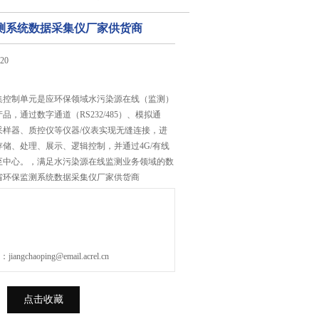
测系统数据采集仪厂家供货商
20
集控制单元是应环保领域水污染源在线（监测）
，通过数字通道（RS232/485）、模拟通
采样器、质控仪等仪器/仪表实现无缝连接，进
储、处理、展示、逻辑控制，并通过4G/有线
至中心。，满足水污染源在线监测业务领域的数
省环保监测系统数据采集仪厂家供货商
gchaoping@email.acrel.cn
点击收藏