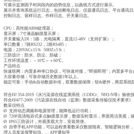
可展示监测因子时间段内的趋势信息，以曲线方式进行展示。
展示并查询系统运行日志，包括断电日志、仪器通讯日志、平台通讯日
控制日志、留样日志、作样日志、开关量日志。
CPU：高性能ARM处理器；
显示屏：
7寸液晶触摸显示屏；
开关量输入
DI：5路，光电隔离，直流12-48V（支持扩展）；
串口数量：
7路RS232，2路RS485；
电源：
220VAC±15％ 50HZ±5％；
三防设计：防水、防尘、防破；
工作环境温度：－
10℃～＋60℃。
产品特点
快速联网：内置多种串口协议，可快速对接，
“即插即用”；内置多平台
大容量存储：可靠存储历史数据
1年以上。
稳定可靠：手动
&自动数据补传，双重数据保障；软&硬件，两层系统
符合
HJ 354-2019《水污染源在线监测系统（CODCr、NH3-N等）验收技
符合
HJ477-2009《污染源在线自动（监测）数据采集传输仪技术要求》
数采仪特点
Ø 支持动态调频和电源管理，能降低运行功耗；
Ø 720P高清电容式多点触摸显示屏，数据实时显示，界面简洁美观，
Ø IP65三防设计，外观美观大方，安装简便。
Ø 自带手机APP功能，可以远程查看数采仪数据报表、智能逻辑分析
理人员发送报警短信、、APP通知等