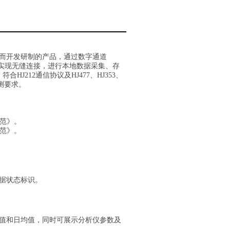
而开发研制的产品，通过数字通道
仪表实现无缝连接，进行本地数据采集、存
J212通信协议及HJ477、HJ353、
监测要求。
规范》。
规范》。
据状态标识。
值和日均值，同时可展示分析仪参数及