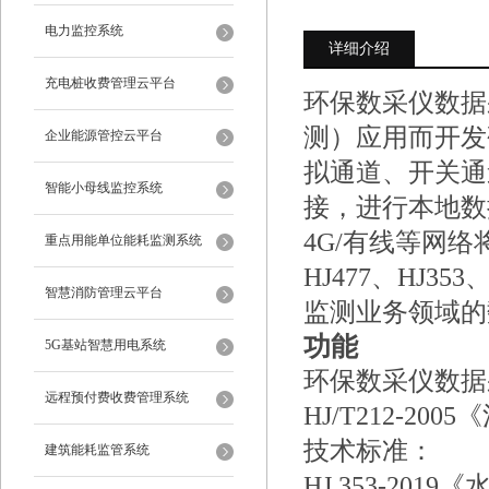
电力监控系统
详细介绍
充电桩收费管理云平台
环保数采仪数据
测）应用而开发
企业能源管控云平台
拟通道、开关通
智能小母线监控系统
接，进行本地数
4G/有线等网络
重点用能单位能耗监测系统
HJ477、HJ35
智慧消防管理云平台
监测业务领域的
功能
5G基站智慧用电系统
环保数采仪数据
远程预付费收费管理系统
HJ/T212-2
技术标准：
建筑能耗监管系统
HJ 353-20