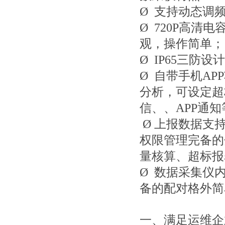
Ø 支持动态调
Ø 720P高
观，操作简单；
Ø IP65三防
Ø 自带手机A
分析，可设定超
信、、APP通知
Ø 上报数据支
权限管理完备的
量核算、超标报
Ø 数据采集仪
备的配对格外简
一、满足运维企