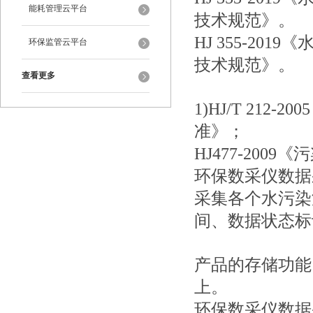
能耗管理云平台
技术规范》。
HJ 355-20
环保监管云平台
技术规范》。
查看更多
1)HJ/T 21
准》；
HJ477-20
环保数采仪数据
采集各个水污染
间、数据状态标
产品的存储功能
上。
环保数采仪数据