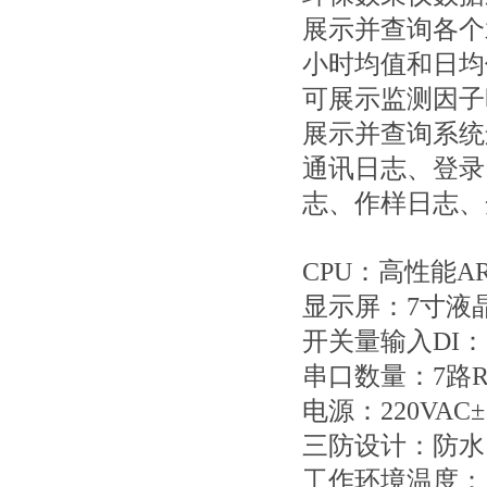
展示并查询各个
小时均值和日均
可展示监测因子
展示并查询系统
通讯日志、登录
志、作样日志、
CPU：高性能A
显示屏：
7寸液
开关量输入
DI
串口数量：
7路R
电源：
220VAC
三防设计：防水
工作环境温度：