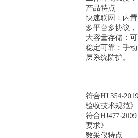
产品特点
快速联网：内置
多平台多协议，
大容量存储：可
稳定可靠：手动
层系统防护。
符合
HJ 354
验收技术规范》（2
符合
HJ477-
要求》
数采仪特点