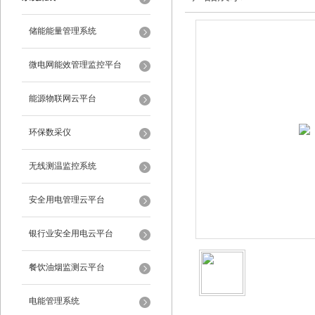
储能能量管理系统
微电网能效管理监控平台
能源物联网云平台
环保数采仪
无线测温监控系统
安全用电管理云平台
银行业安全用电云平台
餐饮油烟监测云平台
电能管理系统