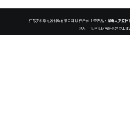
江苏安科瑞电器制造有限公司 版权所有 主营产品：
漏电火灾监控
地址： 江苏江阴南闸镇东盟工业