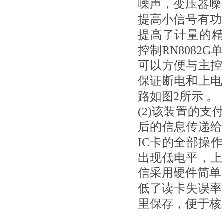
噪声，变压器噪
提高小信号有功
提高了计量的精
控制RN8082
可以方便与主
保证断电和上
路如图
2
所示 。
(2)
该装置的支
后的信息传递
IC
卡的全部操
出现低电平，
信采用硬件简单
低了读卡失误率
里
保存，便于核