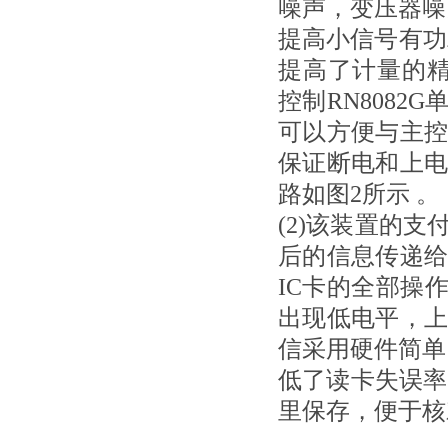
噪声，变压器噪
提高小信号有功
提高了计量的精
控制RN8082
可以方便与主
保证断电和上
路如图
2
所示 。
(2)
该装置的支
后的信息传递
IC
卡的全部操
出现低电平，
信采用硬件简单
低了读卡失误率
里
保存，便于核