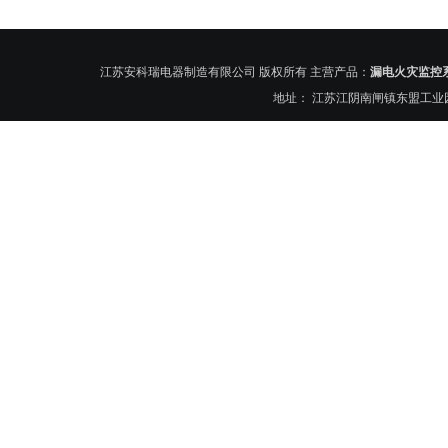
江苏安科瑞电器制造有限公司 版权所有 主营产品：
漏电火灾监控
地址： 江苏江阴南闸镇东盟工业