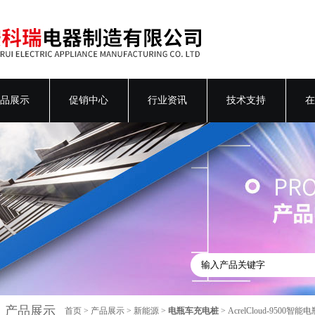
品展示
促销中心
行业资讯
技术支持
在
产品展示
首页
>
产品展示
>
新能源
>
电瓶车充电桩
> AcrelCloud-950