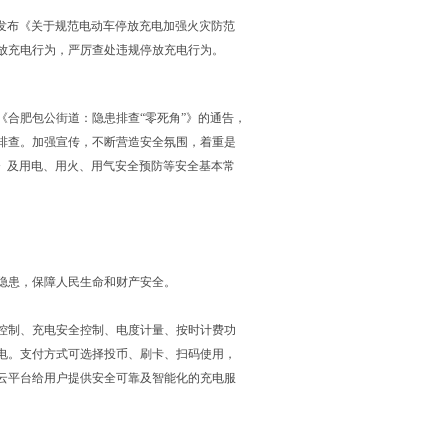
防局发布《关于规范电动车停放充电加强火灾防范
放充电行为，严厉查处违规停放充电行为。
合肥包公街道：隐患排查“零死角”》的通告，
排查。加强宣传，不断营造安全氛围，着重是
》及用电、用火、用气安全预防等安全基本常
隐患，保障人民生命和财产安全。
控制、充电安全控制、电度计量、按时计费功
电。支付方式可选择投币、刷卡、扫码使用，
接云平台给用户提供安全可靠及智能化的充电服