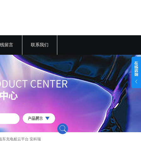
线留言
联系我们
0智能电瓶车充电桩云平台 安科瑞