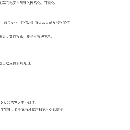
动车充电安全管理的网络化、可视化。
时可通过APP、短信及时向运营人员发出报警信
表等，支持投币、刷卡和扫码充电。
线自助支付实现充电。
并支持和第三方平台对接。
程序管理，监测充电桩状态和充电交易情况。