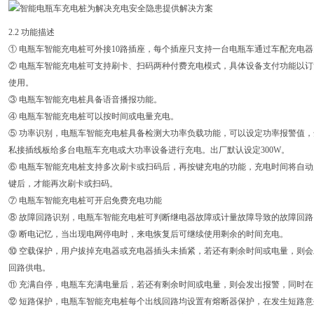
2.2 功能描述
① 电瓶车智能充电桩可外接10路插座，每个插座只支持一台电瓶车通过车配充电
② 电瓶车智能充电桩可支持刷卡、扫码两种付费充电模式，具体设备支付功能以
使用。
③ 电瓶车智能充电桩具备语音播报功能。
④ 电瓶车智能充电桩可以按时间或电量充电。
⑤ 功率识别，电瓶车智能充电桩具备检测大功率负载功能，可以设定功率报警值
私接插线板给多台电瓶车充电或大功率设备进行充电。出厂默认设定300W。
⑥ 电瓶车智能充电桩支持多次刷卡或扫码后，再按键充电的功能，充电时间将自动
键后，才能再次刷卡或扫码。
⑦ 电瓶车智能充电桩可开启免费充电功能
⑧ 故障回路识别，电瓶车智能充电桩可判断继电器故障或计量故障导致的故障回
⑨ 断电记忆，当出现电网停电时，来电恢复后可继续使用剩余的时间充电。
⑩ 空载保护，用户拔掉充电器或充电器插头未插紧，若还有剩余时间或电量，则
回路供电。
⑪ 充满自停，电瓶车充满电量后，若还有剩余时间或电量，则会发出报警，同时
⑫ 短路保护，电瓶车智能充电桩每个出线回路均设置有熔断器保护，在发生短路