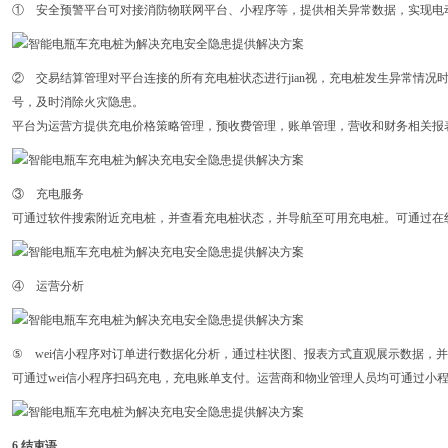
① 安全预警平台可对接消防物联网平台、小程序等，提供相关异常数据，实现电
② 交易结算管理对平台连接的所有充电桩状态进行jian视，充电桩发生异常情况
号，及时消除火灾隐患。
平台为运营方提供充电价格策略管理，预收费管理，账单管理，营收和财务相关报
③ 充电服务
可通过软件搜索附近充电桩，并查看充电桩状态，并导航至可用充电桩。可通过在
④ 运营分析
⑤ wei信小程序对订单进行数据化分析，通过柱状图、报表方式直观展示数据，
可通过wei信小程序扫码充电，充电账单支付。运营商和物业管理人员均可通过小
6 结束语