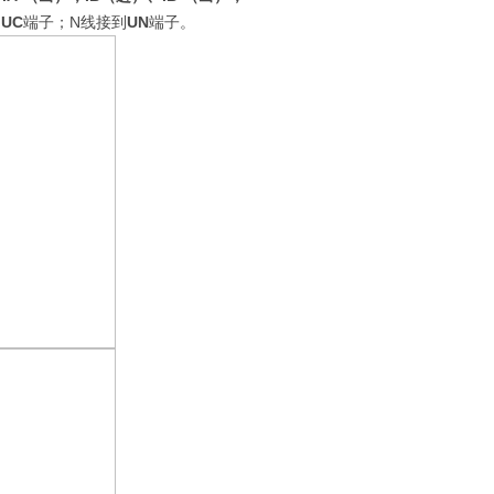
U
C
端子；N线接到
UN
端子。