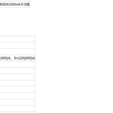
 600A/100mA 0.5级
(400)A、3×120(600)A