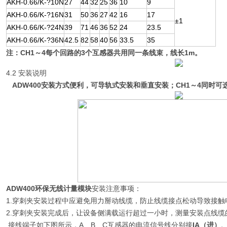
AKH-0.66/K-?10N
27
44
32
25
36
10
9
AKH-0.66/K-?16N
31
50
36
27
42
16
17
±1
AKH-0.66/K-?24N
39
71
46
36
52
24
23.5
AKH-0.66/K-?36N
42.5
82
58
40
56
33.5
35
注：
CH1～4每个回路的3个互感器共用同一条线束，线长1m。
4.2 安装说明
ADW400安装方式便利，可导轨式安装和垂直安装；
CH1～4
同时可
ADW400环保无线计量模块
安装注意事项：
1.穿刺夹安装过程中应避免用力掰动线缆，防止线缆接点松动导致接
2.穿刺夹安装完成后，让设备侧满载运行超过一小时，测量安装点线缆的温
接线端子如下图所示，A、B、C互感器的电流信号线分别接
IA（进）、