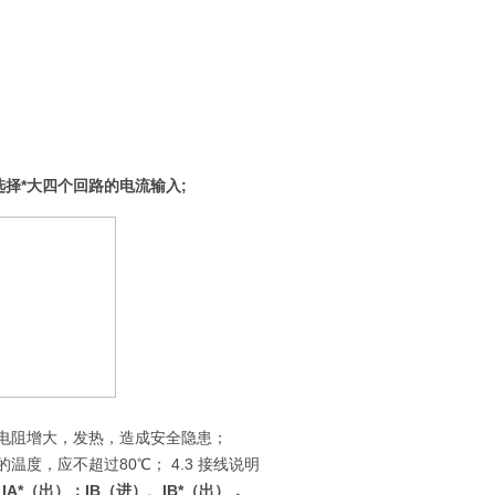
选择*大四个回路的电流输入;
触电阻增大，发热，造成安全隐患；
度，应不超过80℃； 4.3 接线说明
IA*（出）；IB（进）、IB*（出），