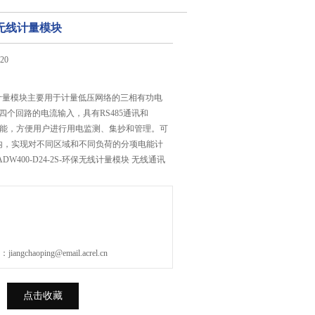
保无线计量模块
20
线计量模块主要用于计量低压网络的三相有功电
四个回路的电流输入，具有RS485通讯和
讯功能，方便用户进行用电监测、集抄和管理。可
内，实现对不同区域和不同负荷的分项电能计
W400-D24-2S-环保无线计量模块 无线通讯
gchaoping@email.acrel.cn
点击收藏