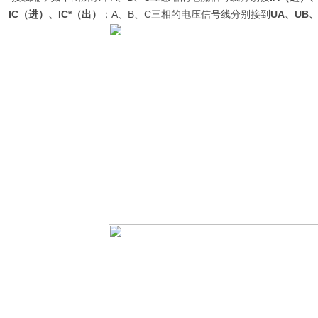
IC（进）、IC*（出）
；A、B、C三相的电压信号线分别接到
U
A
、U
B
、