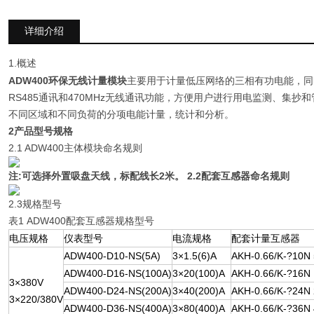
详细介绍
1.概述
ADW400环保无线计量模块
主要用于计量低压网络的三相有功电能，同
RS485通讯和470MHz无线通讯功能，方便用户进行用电监测、集
不同区域和不同负荷的分项电能计量，统计和分析。
2产品型号规格
2.1 ADW400主体模块命名规则
注
:
可选择
外置吸盘天线，标配线长2米。
2.2
配套互感器命名规则
2.3规格型号
表1 ADW400配套互感器规格型号
电压规格
仪表型号
电流规格
配套计量互感器
ADW400-D10-NS(5A)
3×1.5(6)A
AKH-0.66/K-?10N
ADW400-D16-NS(100A)
3×20(100)A
AKH-0.66/K-?16N
3×380V
ADW400-D24-NS(200A)
3×40(200)A
AKH-0.66/K-?24N
3×220/380V
ADW400-D36-NS(400A)
3×80(400)A
AKH-0.66/K-?36N