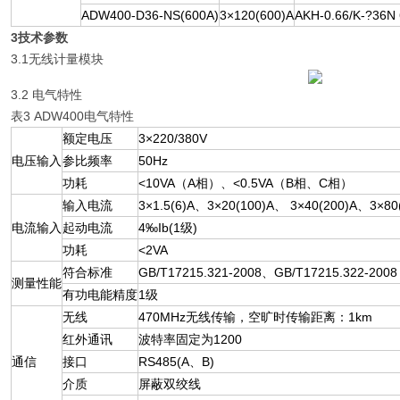
ADW400-D36-NS(600A)
3×120(600)A
AKH-0.66/K-?36N
3技术参数
3.1无线计量模块
3.2 电气特性
表3 ADW400电气特性
额定电压
3×220/380V
电压输入
参比频率
50Hz
功耗
<10VA（A相）、<0.5VA（B相、C相）
输入电流
3×1.5(6)A、3×20(100)A、 3×40(200)A、3×80
电流输入
起动电流
4‰Ib(1级)
功耗
<2VA
符合标准
GB/T17215.321-2008、GB/T17215.322-2008
测量性能
有功电能精度
1级
无线
470MHz无线传输，空旷时传输距离：1km
红外通讯
波特率固定为1200
通信
接口
RS485(A、B)
介质
屏蔽双绞线