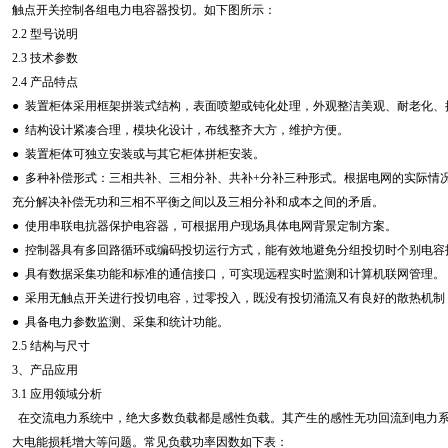
触点开关控制各组电力电容器投切。如下图所示：
2.2 型号说明
2.3 技术参数
2.4 产品特点
● 装置柜体采用框架拼装式结构，表面喷塑或钝化处理，外观整洁美观、耐老化、
● 结构设计紧凑合理，模块化设计，布线整齐大方，维护方便。
● 装置柜体可独立安装或与其它柜体拼柜安装。
● 多种补偿形式：三相共补、三相分补、共补+分补三种形式。根据电网的实际情
充分解决补偿无功和三相不平衡之间以及三相分补和成本之间的矛盾。
● 使用串联电抗器保护电容器，可根据用户现场具体电网背景定制方案。
● 控制器具有多回路循环或编码投切运行方式，能有效地避免分组投切时个别电
● 具有数据采集功能和标准的通信接口，可实现远程实时监测和计算机联网管理。
● 采用无触点开关进行投切电容，过零投入，既没有投切涌流又有良好的散热机
● 具备电力参数监测、采集和统计功能。
2.5 结构与尺寸
3、产品应用
3.1 应用领域分析
在交流电力系统中，绝大多数负载都是感性负载。其产生的感性无功回流到电力系
大电能损耗增大等问题。常见负载功率因数如下表：