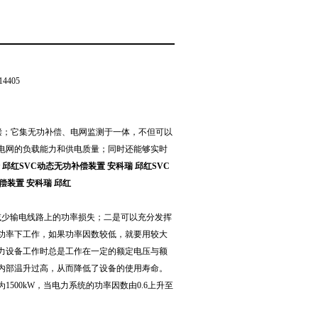
405
动补偿；它集无功补偿、电网监测于一体，不但可以
电网的负载能力和供电质量；同时还能够实时
 邱红SVC动态无功补偿装置 安科瑞 邱红SVC
偿装置 安科瑞 邱红
少输电线路上的功率损失；二是可以充分发挥
功率下工作，如果功率因数较低，就要用较大
力设备工作时总是工作在一定的额定电压与额
内部温升过高，从而降低了设备的使用寿命。
00kW，当电力系统的功率因数由0.6上升至