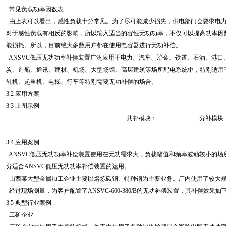
常见负载功率因数表
由上表可以看出，感性负载十分常见。为了尽可能减少损失，供电部门会要求电力
对于感性负载有相反的影响，所以输入适当的容性无功功率，不仅可以提高功率因
能损耗。所以，目前绝大多数用户都在使用电容器进行无功补偿。
ANSVC低压无功功率补偿装置广泛应用于电力、汽车、冶金、铁道、石油、港口
炭、造船、通讯、建材、机场、大型场馆、高层建筑等场所配电系统中，特别适用
轧机、起重机、电梯、行车等特别需要无功补偿的场合。
3.2 应用方案
3.3 上图示例
共补模块： 分补模块
3.4 应用案例
ANSVC低压无功功率补偿装置使用在无功需求大，负载幅值和频率波动较小的场
分适合ANSVC低压无功功率补偿装置的运用。
山西某大型金属加工企业主要以熔炼碳钢、特种钢为主要业务。厂内使用了较大
经过现场测量，为客户配置了ANSVC-600-380/B的无功补偿装置，其补偿效果如
3.5 典型行业案例
工矿企业