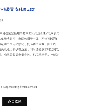
补偿装置 安科瑞 邱红
19
率补偿装置适用于频率50Hz电压0.4kV电网的无
它集无功补偿、电网监测于一体，不但可以通过
偿电网中的无功损耗，提高功率因数，降低线
的负载能力和供电质量；同时还能够实时监测电
流、功率因数等电量参数。SVC动态无功补偿装
gchaoping@email.acrel.cn
点击收藏