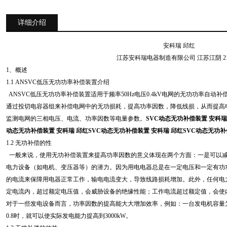
详细介绍
安科瑞 邱红
江苏安科瑞电器制造有限公司 江苏江阴 214
1、概述
1.1 ANSVC低压无功功率补偿装置介绍
ANSVC低压无功功率补偿装置适用于频率50Hz电压0.4kV电网的无功功率自
通过投切电容器组来补偿电网中的无功损耗，提高功率因数，降低线损，从而提高
监测电网的三相电压、电流、功率因数等电量参数。
SVC动态无功补偿装置 安科瑞
动态无功补偿装置 安科瑞 邱红SVC动态无功补偿装置 安科瑞 邱红SVC动态无功补
1.2 无功补偿的性
一般来说，使用无功补偿装置来提高功率因数的意义体现在两个方面：一是可以减
电力设备（如电机、变压器等）的潜力。因为用电电器总是在一定电压和一定有功
的电流来保障用电器正常工作，输电电流变大，导致线路损耗增加。此外，任何电
定电流内，超过额定电压值，会威胁设备的绝缘性能；工作电流超过额定值，会使
对于一些发电设备而言，功率因数的提高能大大增加效率，例如：一台发电机容量为15
0.8时，就可以使实际发电能力提高到3000kW。