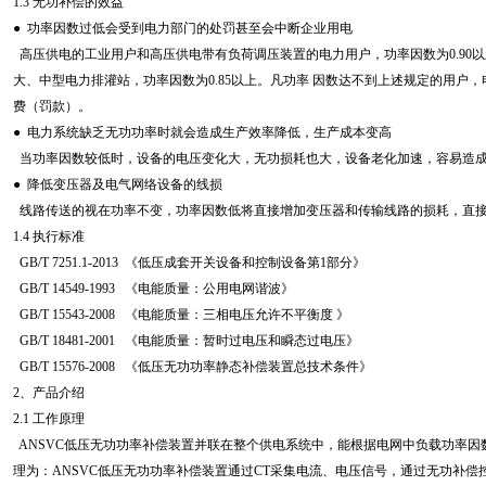
1.3 无功补偿的效益
● 功率因数过低会受到电力部门的处罚甚至会中断企业用电
高压供电的工业用户和高压供电带有负荷调压装置的电力用户，功率因数为0.90以上。其
大、中型电力排灌站，功率因数为0.85以上。凡功率 因数达不到上述规定的用户
费（罚款）。
● 电力系统缺乏无功功率时就会造成生产效率降低，生产成本变高
当功率因数较低时，设备的电压变化大，无功损耗也大，设备老化加速，容易造
● 降低变压器及电气网络设备的线损
线路传送的视在功率不变，功率因数低将直接增加变压器和传输线路的损耗，直
1.4 执行标准
GB/T 7251.1-2013 《低压成套开关设备和控制设备第1部分》
GB/T 14549-1993 《电能质量：公用电网谐波》
GB/T 15543-2008 《电能质量：三相电压允许不平衡度 》
GB/T 18481-2001 《电能质量：暂时过电压和瞬态过电压》
GB/T 15576-2008 《低压无功功率静态补偿装置总技术条件》
2、产品介绍
2.1 工作原理
ANSVC低压无功功率补偿装置并联在整个供电系统中，能根据电网中负载功率因
理为：ANSVC低压无功功率补偿装置通过CT采集电流、电压信号，通过无功补