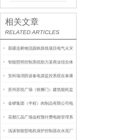
相关文章
RELATED ARTICLES
新疆连桥物流园铁路线项目电气火灾
智能照明控制系统助力某商业综合体
监控系统的设计及应用
安科瑞消防设备电源监控系统在泰康
实现双碳
苏州苏悦广场（铁狮门）建筑能耗监
松江养老社区08-02地块项目中的应
金锣集团（半程）肉制品有限公司电
测系统应用小结
用
花都汇晶广场远程预付费电能管理系
能管理系统的设计与应用
浅谈智能型电机保护控制器在水泥厂
统的研究与应用