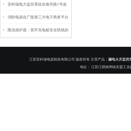
安科瑞电力监控系统在南丹路1号改
的应用与思考
消防电源在广陈第三方电子商务平台
造项目的应用
限流保护器：筑牢充电桩安全防线的
托管产业基地项目的应用
关键力量-安科瑞是菊花
江苏安科瑞电器制造有限公司 版权所有 主营产品：
漏电火灾监控
地址： 江苏江阴南闸镇东盟工业